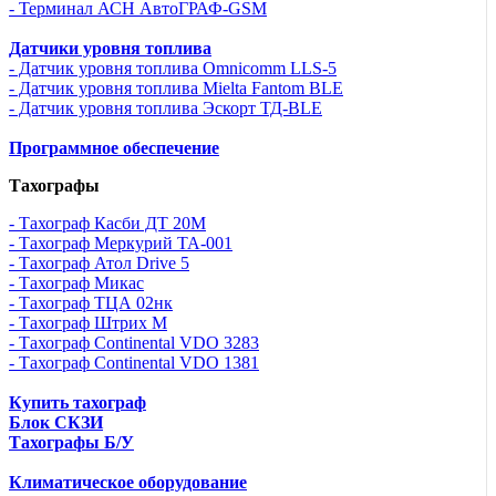
- Терминал АСН АвтоГРАФ-GSM
Датчики уровня топлива
- Датчик уровня топлива Omnicomm LLS-5
- Датчик уровня топлива Mielta Fantom BLE
- Датчик уровня топлива Эскорт ТД-BLE
Программное обеспечение
Тахографы
- Тахограф Касби ДТ 20М
- Тахограф Меркурий ТА-001
- Тахограф Атол Drive 5
- Тахограф Микас
- Тахограф ТЦА 02нк
- Тахограф Штрих М
- Тахограф Continental VDO 3283
- Тахограф Continental VDO 1381
Купить тахограф
Блок СКЗИ
Тахографы Б/У
Климатическое оборудование