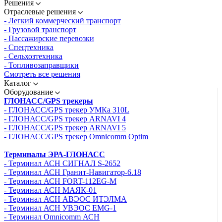
Решения
Отраслевые решения
- Легкий коммерческий транспорт
- Грузовой транспорт
- Пассажирские перевозки
- Спецтехника
- Сельхозтехника
- Топливозаправщики
Смотреть все решения
Каталог
Оборудование
ГЛОНАСС/GPS трекеры
- ГЛОНАСС/GPS трекер УМКа 310L
- ГЛОНАСС/GPS трекер ARNAVI 4
- ГЛОНАСС/GPS трекер ARNAVI 5
- ГЛОНАСС/GPS трекер Omnicomm Optim
Терминалы ЭРА-ГЛОНАСС
- Терминал АСН СИГНАЛ S-2652
- Терминал АСН Гранит-Навигатор-6.18
- Терминал АСН FORT-112EG-M
- Терминал АСН МАЯК-01
- Терминал АСН АВЭОС ИТЭЛМА
- Терминал АСН УВЭОС EMG-1
- Терминал Omnicomm АСН