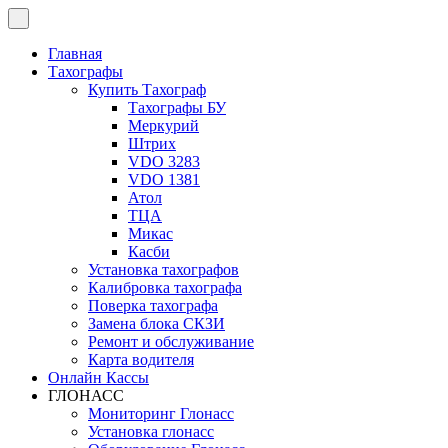
Перейти
к
содержимому
Главная
Тахографы
Купить Тахограф
Тахографы БУ
Меркурий
Штрих
VDO 3283
VDO 1381
Атол
ТЦА
Микас
Касби
Установка тахографов
Калибровка тахографа
Поверка тахографа
Замена блока СКЗИ
Ремонт и обслуживание
Карта водителя
Онлайн Кассы
ГЛОНАСС
Мониторинг Глонасс
Установка глонасс