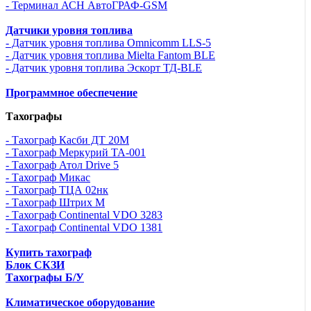
- Терминал АСН АвтоГРАФ-GSM
Датчики уровня топлива
- Датчик уровня топлива Omnicomm LLS-5
- Датчик уровня топлива Mielta Fantom BLE
- Датчик уровня топлива Эскорт ТД-BLE
Программное обеспечение
Тахографы
- Тахограф Касби ДТ 20М
- Тахограф Меркурий ТА-001
- Тахограф Атол Drive 5
- Тахограф Микас
- Тахограф ТЦА 02нк
- Тахограф Штрих М
- Тахограф Continental VDO 3283
- Тахограф Continental VDO 1381
Купить тахограф
Блок СКЗИ
Тахографы Б/У
Климатическое оборудование