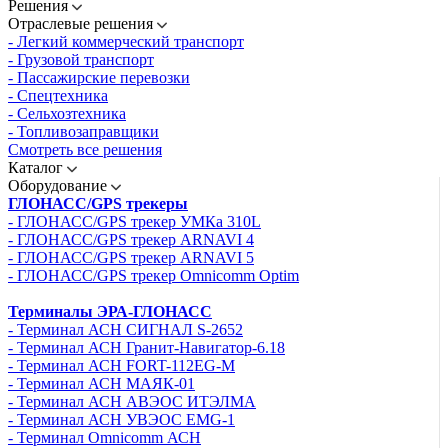
Решения
Отраслевые решения
- Легкий коммерческий транспорт
- Грузовой транспорт
- Пассажирские перевозки
- Спецтехника
- Сельхозтехника
- Топливозаправщики
Смотреть все решения
Каталог
Оборудование
ГЛОНАСС/GPS трекеры
- ГЛОНАСС/GPS трекер УМКа 310L
- ГЛОНАСС/GPS трекер ARNAVI 4
- ГЛОНАСС/GPS трекер ARNAVI 5
- ГЛОНАСС/GPS трекер Omnicomm Optim
Терминалы ЭРА-ГЛОНАСС
- Терминал АСН СИГНАЛ S-2652
- Терминал АСН Гранит-Навигатор-6.18
- Терминал АСН FORT-112EG-M
- Терминал АСН МАЯК-01
- Терминал АСН АВЭОС ИТЭЛМА
- Терминал АСН УВЭОС EMG-1
- Терминал Omnicomm АСН