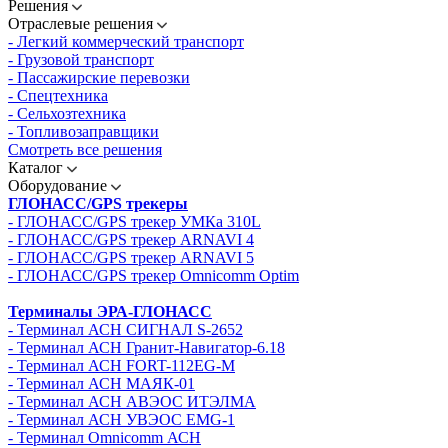
Решения
Отраслевые решения
- Легкий коммерческий транспорт
- Грузовой транспорт
- Пассажирские перевозки
- Спецтехника
- Сельхозтехника
- Топливозаправщики
Смотреть все решения
Каталог
Оборудование
ГЛОНАСС/GPS трекеры
- ГЛОНАСС/GPS трекер УМКа 310L
- ГЛОНАСС/GPS трекер ARNAVI 4
- ГЛОНАСС/GPS трекер ARNAVI 5
- ГЛОНАСС/GPS трекер Omnicomm Optim
Терминалы ЭРА-ГЛОНАСС
- Терминал АСН СИГНАЛ S-2652
- Терминал АСН Гранит-Навигатор-6.18
- Терминал АСН FORT-112EG-M
- Терминал АСН МАЯК-01
- Терминал АСН АВЭОС ИТЭЛМА
- Терминал АСН УВЭОС EMG-1
- Терминал Omnicomm АСН