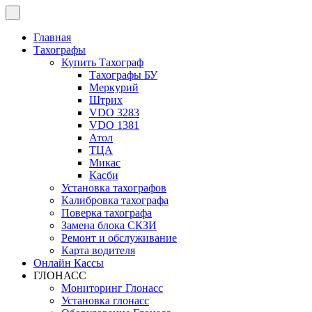
Перейти
к
содержимому
Главная
Тахографы
Купить Тахограф
Тахографы БУ
Меркурий
Штрих
VDO 3283
VDO 1381
Атол
ТЦА
Микас
Касби
Установка тахографов
Калибровка тахографа
Поверка тахографа
Замена блока СКЗИ
Ремонт и обслуживание
Карта водителя
Онлайн Кассы
ГЛОНАСС
Мониторинг Глонасс
Установка глонасс